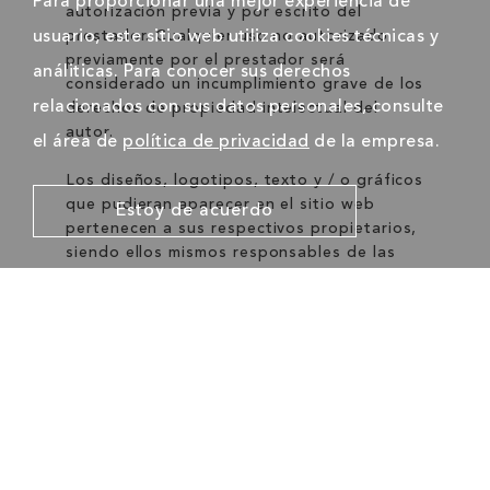
Para proporcionar una mejor experiencia de
autorización previa y por escrito del
usuario, este sitio web utiliza cookies técnicas y
prestador. Cualquier uso no autorizado
previamente por el prestador será
análiticas. Para conocer sus derechos
considerado un incumplimiento grave de los
relacionados con sus datos personales, consulte
derechos de propiedad intelectual del
autor.
el área de
política de privacidad
de la empresa.
Los diseños, logotipos, texto y / o gráficos
que pudieran aparecer en el sitio web
Estoy de acuerdo
pertenecen a sus respectivos propietarios,
siendo ellos mismos responsables de las
posibles controversias que pudieran surgir
al respecto. En todo caso, el prestador
cuenta con la previa autorización expresa
por su parte.
El prestador reconoce a favor de sus
titulares los correspondientes derechos de
propiedad intelectual e industrial, no
implicando la sola mención o aparición en el